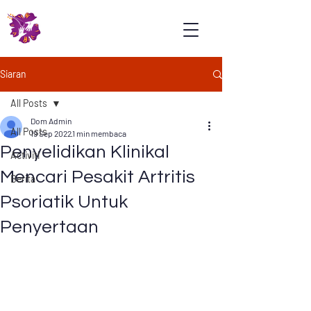
Psoriasis
Association
Malaysia
Siaran
All Posts
Dom Admin
All Posts
19 Sep 2022
1 min membaca
Penyelidikan Klinikal
Activiti
Mencari Pesakit Artritis
Berita
Psoriatik Untuk
Penyertaan