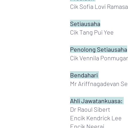
Cik Sofia Lovi Ramas
Setiausaha
Cik Tang Pui Yee
Penolong Setiausaha
Cik Vennila Ponmug
Bendahari
Mr Ariffnagadevan S
Ahli Jawatankuasa:
Dr Raoul Sibert
Encik Kendrick Lee
Encik Neeraj