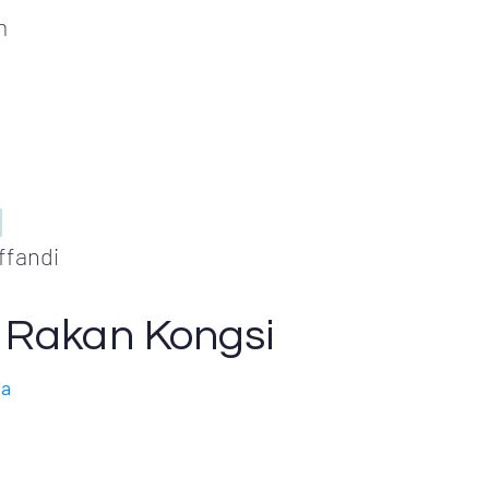
m
:
ffandi
 Rakan Kongsi
ia