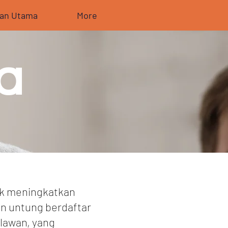
an Utama
More
a
uk meningkatkan
an untung berdaftar
elawan, yang