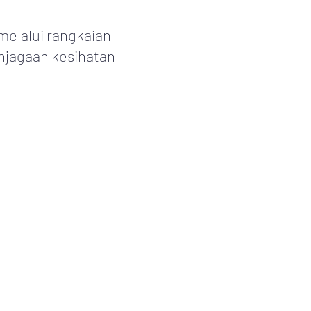
melalui rangkaian
njagaan kesihatan