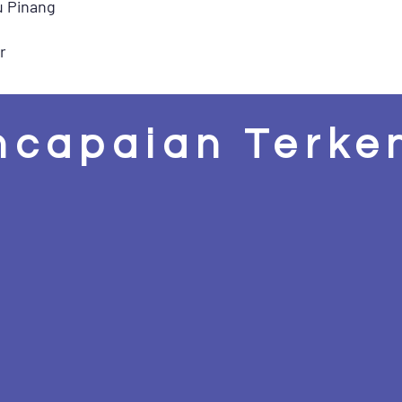
u Pinang
r
ncapaian Terke